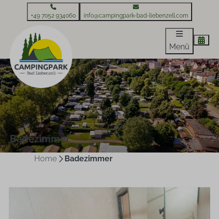
+49 7052 934060
info@campingpark-bad-liebenzell.com
Menü
Badezimmer
Home
Badezimmer