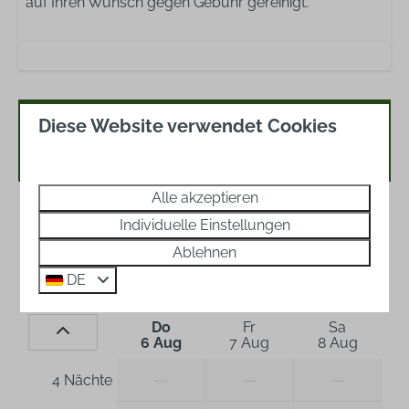
auf Ihren Wunsch gegen Gebühr gereinigt.
Diese Website verwendet Cookies
Verfügbarkeit und Preis
Alle akzeptieren
2 Gäste
Individuelle Einstellungen
Ablehnen
Do
06-08-2026
Do
13-08-2026
DE
Do
Fr
Sa
6 Aug
7 Aug
8 Aug
—
—
—
4 Nächte